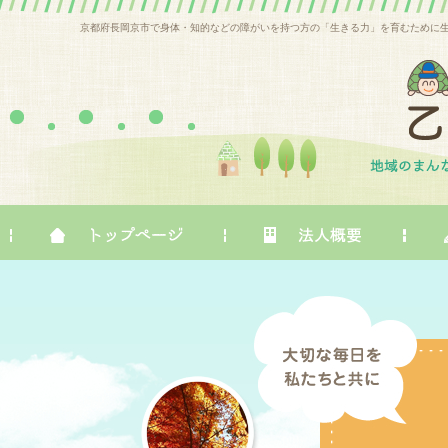
京都府長岡京市で身体・知的などの障がいを持つ方の「生きる力」を育むために